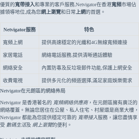
優質的
寬帶接入
和專業的客戶服務,Netvigator在香港
寬頻
市場佔
據領導地位,成為您
網上瀏覽
和日常
上網
的首選。
Netvigator服務
特色
寬頻上網
提供高速穩定的光纖和4G無線寬頻連接
家居電話
網絡電話服務,提供清晰通話體驗
網絡安全
內置防毒及反垃圾郵件功能,保護上網安全
收費電視
提供多元化的頻道選擇,滿足家庭娛樂需求
Netvigator在元朗區的網絡佈局
Netvigator 是香港著名的
寬頻網絡供應商
，在元朗區擁有廣泛的
網絡覆蓋。無論您居住在公屋、私人住宅、村屋還是商業大樓，
Netvigator 都能為您提供穩定可靠的
寬帶接入
服務，讓您盡情享
受
數碼生活
及
網上瀏覽
的便利。