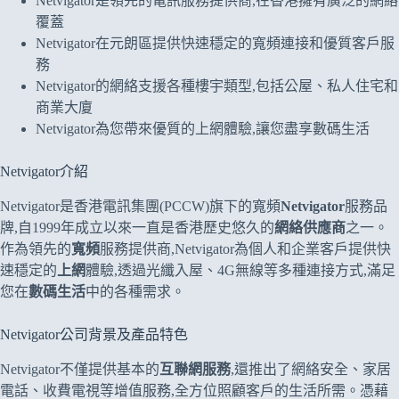
Netvigator是領先的電訊服務提供商,在香港擁有廣泛的網絡
覆蓋
Netvigator在元朗區提供快速穩定的寬頻連接和優質客戶服
務
Netvigator的網絡支援各種樓宇類型,包括公屋、私人住宅和
商業大廈
Netvigator為您帶來優質的上網體驗,讓您盡享數碼生活
Netvigator介紹
Netvigator是香港電訊集團(PCCW)旗下的寬頻
Netvigator
服務品
牌,自1999年成立以來一直是香港歷史悠久的
網絡供應商
之一。
作為領先的
寬頻
服務提供商,Netvigator為個人和企業客戶提供快
速穩定的
上網
體驗,透過光纖入屋、4G無線等多種連接方式,滿足
您在
數碼生活
中的各種需求。
Netvigator公司背景及產品特色
Netvigator不僅提供基本的
互聯網服務
,還推出了網絡安全、家居
電話、收費電視等增值服務,全方位照顧客戶的生活所需。憑藉