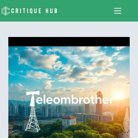
跳
至
主
要
內
容