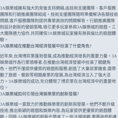
3A娛樂城擁有強大的背後支持網絡,由技術支援團隊、客戶服務
團隊和行銷推廣團隊組成。技術支援團隊隨時準備解決各類技術
問題,客戶服務團隊則提供專業高效的問題解答。行銷推廣團隊
則設計創新的營銷策略,吸引更多玩家參與3A娛樂城的遊戲。三
大團隊通力協作,共同確保3A娛樂城玩家擁有無與倫比的遊戲體
驗。
3A娛樂城在推動台灣經濟發展中扮演了什麼角色?
近年來,台灣博弈業蓬勃發展,成為推動經濟增長的重要力量。3A
娛樂城作為行業領導者,在推動台灣經濟發展中扮演了關鍵角
色。他們不僅提供優質的遊戲和服務,創造了大量就業機會,還帶
動了旅遊、餐飲等相關產業的發展,為台灣經濟注入了強大活
力。3A娛樂城的成功,充分體現了博弈業在台灣經濟中的重要地
位。
3A娛樂城如何引領台灣娛樂業的創新發展?
3A娛樂城一直致力於推動娛樂業的創新與發展。他們不斷升級
技術,推出新穎的遊戲和娛樂內容,為玩家提供更優質的遊戲體
驗。同時,3A娛樂城的創新也帶來了一些法規挑戰,需要政府和產