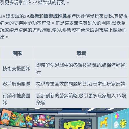
引更多玩家加入3A娛樂城的行列。
3A娛樂城的
3A娛樂
和
娛樂城推薦
品牌因此深受玩家青睞,其背後
強大的支持團隊功不可沒。正是這支無名英雄般的團隊,默默為
玩家締造卓越的遊戲體驗,使3A娛樂城在台灣娛樂市場上脫穎而
出。
團隊
職責
即時解決遊戲中的各類技術問題,確保流暢運
技術支援團隊
行
客戶服務團隊
提供專業高效的問題解答,妥善處理玩家反饋
行銷和推廣團
設計創新的營銷策略,吸引更多玩家加入3A娛
隊
樂城