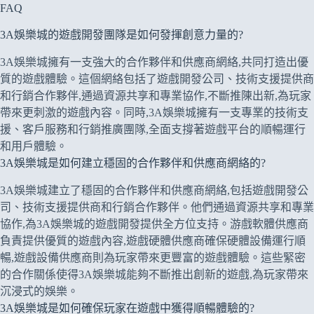
FAQ
3A娛樂城的遊戲開發團隊是如何發揮創意力量的?
3A娛樂城擁有一支強大的合作夥伴和供應商網絡,共同打造出優
質的遊戲體驗。這個網絡包括了遊戲開發公司、技術支援提供商
和行銷合作夥伴,通過資源共享和專業協作,不斷推陳出新,為玩家
帶來更刺激的遊戲內容。同時,3A娛樂城擁有一支專業的技術支
援、客戶服務和行銷推廣團隊,全面支撐著遊戲平台的順暢運行
和用戶體驗。
3A娛樂城是如何建立穩固的合作夥伴和供應商網絡的?
3A娛樂城建立了穩固的合作夥伴和供應商網絡,包括遊戲開發公
司、技術支援提供商和行銷合作夥伴。他們通過資源共享和專業
協作,為3A娛樂城的遊戲開發提供全方位支持。游戲軟體供應商
負責提供優質的遊戲內容,遊戲硬體供應商確保硬體設備運行順
暢,遊戲設備供應商則為玩家帶來更豐富的遊戲體驗。這些緊密
的合作關係使得3A娛樂城能夠不斷推出創新的遊戲,為玩家帶來
沉浸式的娛樂。
3A娛樂城是如何確保玩家在遊戲中獲得順暢體驗的?