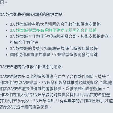
因。
3A 娛樂城遊戲開發團隊的關鍵要點:
3A 娛樂城擁有強大且穩固的合作夥伴和供應商網絡
3A 娛樂城與眾多商業夥伴建立了穩固的合作關係
3A 娛樂城合作夥伴包括遊戲開發公司、技術支援提供商、
行銷合作夥伴等
3A 娛樂城的背後支持網絡完善,確保遊戲運營順暢
團隊協作和資源共享是 3A 娛樂城遊戲開發的關鍵
3A娛樂城的合作夥伴和供應商網絡
3A娛樂與眾多頂尖的遊戲供應商建立了合作夥伴關係。這些合
作夥伴包括3A娛樂城、3A娛樂和娛樂城推薦領域的知名企業,他
們為3A娛樂城提供優質的游戲軟體、遊戲硬體和遊戲設備。合
作夥伴的加入使得3A娛樂城能夠提供多樣化且高品質的遊戲選
擇,吸引眾多玩家。3A娛樂深知,只有與專業的合作夥伍聯手,才能
為玩家打造卓越的遊戲體驗。