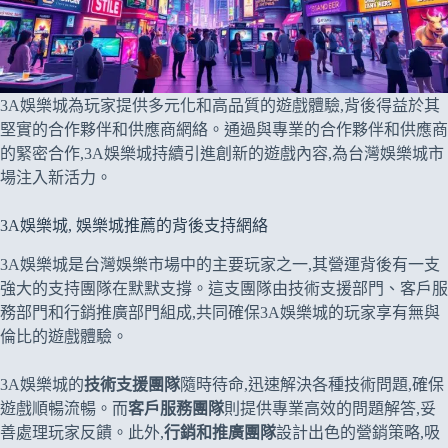
3A娛樂城為玩家提供多元化和高品質的遊戲體驗,背後得益於其
堅實的合作夥伴和供應商網絡。通過與專業的合作夥伴和供應商
的緊密合作,3A娛樂城持續引進創新的遊戲內容,為台灣娛樂城市
場注入新活力。
3A娛樂城, 娛樂城推薦的背後支持網絡
3A娛樂城是台灣娛樂市場中的主要玩家之一,其營運背後有一支
強大的支持團隊在默默支撐。這支團隊由技術支援部門、客戶服
務部門和行銷推廣部門組成,共同確保3A娛樂城的玩家享有無與
倫比的遊戲體驗。
3A娛樂城的
技術支援團隊
隨時待命,迅速解決各種技術問題,確保
遊戲順暢流暢。而
客戶服務團隊
則提供專業高效的問題解答,妥
善處理玩家反饋。此外,
行銷和推廣團隊
設計出色的營銷策略,吸