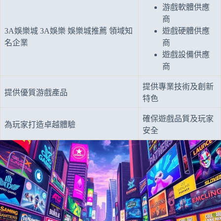
游戲軟體供應
商
3A娛樂城 3A娛樂 娛樂城推薦 領域知
遊戲硬體供應
名企業
商
遊戲設備供應
商
提供專業技術及創新
提供優質游戲產品
特色
確保遊戲品質及玩家
為玩家打造卓越體驗
安全