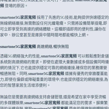
頻
登場的原因。
smartone5G家居寬頻
採用了先進的5G技術,能夠提供快速穩定的
無線網絡連接,無需敷設任何光纖電纜。只需將設備簡單插電,即
可立即享受到高速的網絡體驗。這種即插即用的便利性,讓你在
家中、辦公室甚至是庫房中隨時隨地都能暢快上網。
smartone5G家居寬頻
高速網絡,暢快無阻
憑藉5G網絡強大的性能,
smartone5G家居寬頻
可以輕鬆應對倉儲
系統對高速網絡的需求。即使在處理大量數據或多個設備同時連
網的情況下,它也能提供穩定可靠的網絡連接,確保您的業務運營
暢通無阻。同時,
smartone5G家居寬頻
還擁有優秀的穿牆覆蓋能
力,即使在偏僻或障礙重重的環境中,也能提供穩定的網絡連接,為
您的智慧家居生活增添便利。
無論您是需要高速網絡支持倉儲管理,還是希望在家中享受流暢
的多媒體娛樂,
smartone5G家居寬頻
都能滿足您的需求。摒棄繁
瑣的光纖安裝,擁抱
smartone5G家居寬頻
帶來的便捷無線體驗吧!