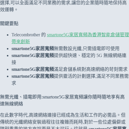
選擇,可以全面滿足不同業務的需求,讓您的企業隨時隨地保持高
效運轉。
關鍵要點
Telecombrother 的
smartone5G家居寬頻為香港智能倉儲管理
帶來創新
smartone5G家居寬頻
無需敷設光纖,只需插電即可使用
smartone5G家居寬頻
提供超快速、穩定的 5G 無線網絡連
接
smartone5G家居寬頻
滿足倉儲系統對高速網絡的苛刻需求
smartone5G家居寬頻
提供靈活的計劃選擇,滿足不同業務需
求
無需光纖、插電即用:smartone5G家居寬頻讓你隨時隨地享有高
速無線網絡
在此數字時代,高速網絡連接已經成為生活和工作的必需品。但
傳統的光纖網絡安裝過程往往複雜而耗時,對於一些位處偏僻或
障礙重重的地方來說更是不太可行。這就是
smartone5G家居寬