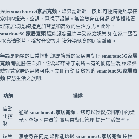
透過
smartone5G家居寬頻
，您只需輕輕一按,即可隨時隨地掌控
家中的燈光、空調、電視等設備。無論您身在何處,都能輕鬆管
理家居環境,締造更加智慧和高效的生活方式。此外，
smartone5G家居寬頻
還能讓您盡情享受家庭娛樂,如在家中觀看
4K高清影片、播放音樂等,打造舒適愜意的居家體驗。
無論是簡單的日常控制,還是複雜的家居自動化,
smartone5G家居
寬頻
都能勝任自如。它為您帶來了前所未有的便捷生活,讓您體
驗智慧家居的無限可能。立即行動,開啟您的
smartone5G家居寬
頻
智慧生活之旅吧!
功能
描述
自動
通過
smartone5G家居寬頻
，您可以輕鬆控制家中的燈
化控
光、空調、電器等,實現自動化管理,提升生活效率。
制
遠程
無論身在何處,您都能透過
smartone5G家居寬頻
遠程