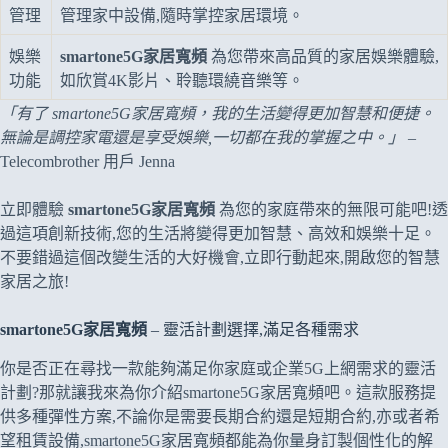
管理
管理家中設備,隨時掌控家居環境。
娛樂
smartone5G家居寬頻
為您帶來高品質的家居娛樂體驗,
功能
如欣賞4K影片、聆聽環繞音樂等。
「有了 smartone5G家居寬頻，我的生活變得更加智慧和便捷。
無論是調控家電還是享受娛樂,一切都在我的掌握之中。」
–
Telecombrother 用戶 Jenna
立即體驗
smartone5G家居寬頻
為您的家庭帶來的無限可能吧!透
過這項創新技術,您的生活將變得更加智慧、高效和娛樂十足。
不要錯過這個改變生活的大好機會,立即行動起來,開啟您的智慧
家居之旅!
smartone5G家居寬頻
– 靈活計劃選擇,滿足各種需求
你是否正在尋找一款能夠滿足你家庭或企業5G上網需求的靈活
計劃?那就讓我來為你介紹smartone5G家居寬頻吧。這款服務提
供多種彈性方案,不論你是需要長期合約還是短期合約,亦或者希
望租賃設備,smartone5G家居寬頻都能為你量身訂製個性化的解