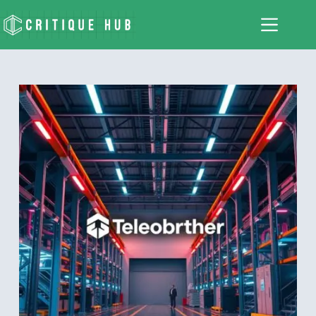
跳
至
主
要
內
容