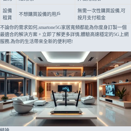
設備
無需一次性購買設備,可
不想購買設備的用戶
租賃
按月支付租金
不論你的需求如何,smartone5G家居寬頻都能為你度身訂製一個
最適合的解決方案。立即了解更多詳情,體驗高速穩定的5G上網
服務,為你的生活帶來全新的便利吧!
結論