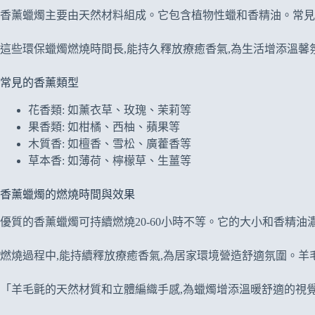
香薰蠟燭主要由天然材料組成。它包含植物性蠟和香精油。常見
這些環保蠟燭燃燒時間長,能持久釋放療癒香氣,為生活增添溫馨
常見的香薰類型
花香類: 如薰衣草、玫瑰、茉莉等
果香類: 如柑橘、西柚、蘋果等
木質香: 如檀香、雪松、廣藿香等
草本香: 如薄荷、檸檬草、生薑等
香薰蠟燭的燃燒時間與效果
優質的香薰蠟燭可持續燃燒20-60小時不等。它的大小和香精油
燃燒過程中,能持續釋放療癒香氣,為居家環境營造舒適氛圍。羊
「羊毛氈的天然材質和立體編織手感,為蠟燭增添溫暖舒適的視