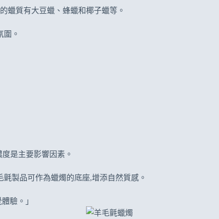
的蠟質有大豆蠟、蜂蠟和椰子蠟等。
氛圍。
濃度是主要影響因素。
毛氈製品可作為蠟燭的底座,增添自然質感。
覺體驗。」