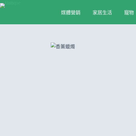
跳
至
媒體營銷
家居生活
寵物
主
要
內
容