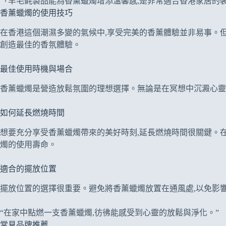
「羊毛氈製品能為香薰蠟燭增添溫馨感,是非常適合香港家居的
香薰蠟燭的使用技巧
在香港這個潮濕多變的氣候中,享受完美的香薰體驗並非易事。
創造最佳的香氛體驗。
最佳使用時機與場合
香薰蠟燭是營造放鬆氛圍的理想選擇。無論是在冥想中沉澱心靈
如何延長燃燒時間
想要充分享受香薰蠟燭帶來的美好時刻,延長燃燒時間很關鍵。在首
燭的使用壽命。
適合的擺放位置
擺放位置的選擇很重要。避免將香薰蠟燭放置在通風處,以免影
“在家中點燃一支香薰蠟燭,彷彿能感受到心靈的放鬆與淨化。”
常見品牌推薦