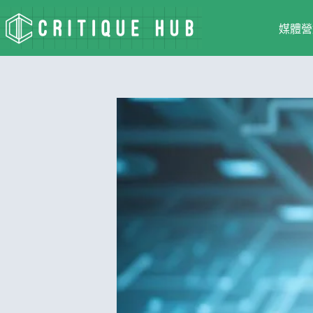
跳
至
媒體營
主
要
內
容