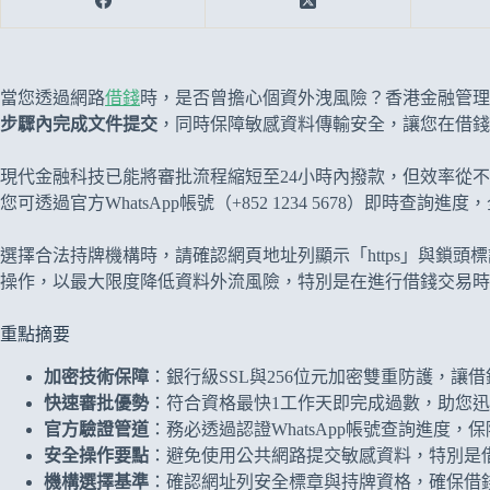
當您透過網路
借錢
時，是否曾擔心個資外洩風險？香港金融管理局
步驟內完成文件提交
，同時保障敏感資料傳輸安全，讓您在借錢
現代金融科技已能將審批流程縮短至24小時內撥款，但效率從不
您可透過官方WhatsApp帳號（+852 1234 5678）即時
選擇合法持牌機構時，請確認網頁地址列顯示「https」與鎖
操作，以最大限度降低資料外流風險，特別是在進行借錢交易時
重點摘要
加密技術保障
：銀行級SSL與256位元加密雙重防護，讓
快速審批優勢
：符合資格最快1工作天即完成過數，助您
官方驗證管道
：務必透過認證WhatsApp帳號查詢進度，
安全操作要點
：避免使用公共網路提交敏感資料，特別是
機構選擇基準
：確認網址列安全標章與持牌資格，確保借