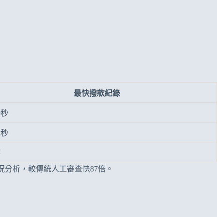
最快撥款紀錄
9秒
2秒
時
況分析，較傳統人工審查快87倍。