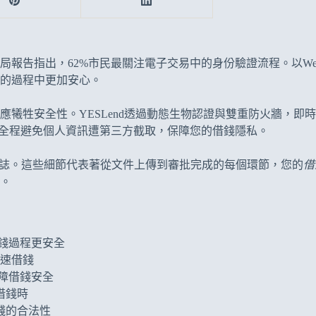
報告指出，62%市民最關注電子交易中的身份驗證流程。以WeLa
的過程中更加安心。
應犧牲安全性。YESLend透過動態生物認證與雙重防火牆，
查詢進度，全程避免個人資訊遭第三方截取，保障您的借錢隱私。
頭標誌。這些細節代表著從文件上傳到審批完成的每個環節，您的
借
。
借錢過程更安全
迅速借錢
保障借錢安全
借錢時
錢的合法性