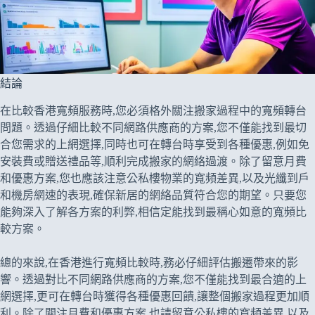
結論
在比較香港寬頻服務時,您必須格外關注搬家過程中的寬頻轉台
問題。透過仔細比較不同網路供應商的方案,您不僅能找到最切
合您需求的上網選擇,同時也可在轉台時享受到各種優惠,例如免
安裝費或贈送禮品等,順利完成搬家的網絡過渡。除了留意月費
和優惠方案,您也應該注意公私樓物業的寬頻差異,以及光纖到戶
和機房網速的表現,確保新居的網絡品質符合您的期望。只要您
能夠深入了解各方案的利弊,相信定能找到最稱心如意的寬頻比
較方案。
總的來說,在香港進行寬頻比較時,務必仔細評估搬遷帶來的影
響。透過對比不同網路供應商的方案,您不僅能找到最合適的上
網選擇,更可在轉台時獲得各種優惠回饋,讓整個搬家過程更加順
利。除了關注月費和優惠方案,也請留意公私樓的寬頻差異,以及