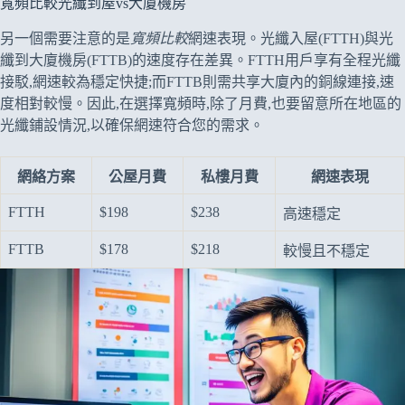
寬頻比較光纖到屋vs大廈機房
另一個需要注意的是
寬頻比較
網速表現。光纖入屋(FTTH)與光
纖到大廈機房(FTTB)的速度存在差異。FTTH用戶享有全程光纖
接駁,網速較為穩定快捷;而FTTB則需共享大廈內的銅線連接,速
度相對較慢。因此,在選擇寬頻時,除了月費,也要留意所在地區的
光纖鋪設情況,以確保網速符合您的需求。
網絡方案
公屋月費
私樓月費
網速表現
FTTH
$198
$238
高速穩定
FTTB
$178
$218
較慢且不穩定