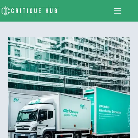
跳
至
主
要
內
容