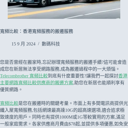
寬頻比較：香港寬頻服務的搬遷服務
15 9 月 2024
數碼科技
您是否曾經在搬家時,忘記辦理寬頻服務的搬遷手續?這可能會造
成您在新居無法享受網路服務,成為搬遷過程中的一大煩惱。
Telecombrother 寬頻比較
到底有什麼重要性?讓我們一起探討
香港
主要網路寬頻比較供應商的搬遷方案
,助您在新居也能順利享有
優質網路。
寬頻比較
是您在搬遷時的關鍵考量。市面上有多間電訊商提供光
纖入屋寬頻服務,包括網速最高達10G的超高速選項,適合追求極
致速度的用戶。同時也有提供1000M或1G等較實用的方案,滿足
一般家庭需求。各家供應商月費由$78起,並提供多項優惠,如免安