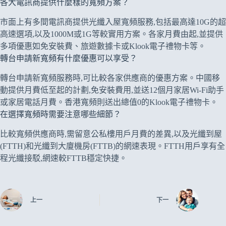
各大電訊商提供什麼樣的寬頻方案？
市面上有多間電訊商提供光纖入屋寬頻服務,包括最高達10G的超
高速選項,以及1000M或1G等較實用方案。各家月費由起,並提供
多項優惠如免安裝費、旅遊數據卡或Klook電子禮物卡等。
轉台申請新寬頻有什麼優惠可以享受？
轉台申請新寬頻服務時,可比較各家供應商的優惠方案。中國移
動提供月費低至起的計劃,免安裝費用,並送12個月家居Wi-Fi助手
或家居電話月費。香港寬頻則送出總值0的Klook電子禮物卡。
在選擇寬頻時需要注意哪些細節？
比較寬頻供應商時,需留意公私樓用戶月費的差異,以及光纖到屋
(FTTH)和光纖到大廈機房(FTTB)的網速表現。FTTH用戶享有全
程光纖接駁,網速較FTTB穩定快捷。
上一
下一