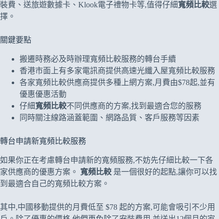
裝費、送旅遊數據卡、Klook電子禮物卡等,值得仔細
寬頻比較
選
擇。
關鍵要點
搬遷時務必及時辦理寬頻比較服務的轉台手續
香港市面上有多家電訊商提供高速光纖入屋寬頻比較服務
各家寬頻比較供應商提供多種上網方案,月費由$78起,並有
優惠優惠活動
仔細
寬頻比較
不同供應商的方案,找到最適合您的服務
同時關注線路涵蓋範圍、網路品質、客戶服務等因素
轉台申請新寬頻比較服務
如果你正在考慮轉台申請新的寬頻服務,不妨先仔細比較一下各
家供應商的優惠方案。
寬頻比較
是一個很好的起點,讓你可以找
到最適合自己的寬頻比較方案。
其中,中國移動提供的月費低至 $78 起的方案,可能會吸引不少用
戶。除了優惠的價格,他們更免除了安裝費用,並送出12個月的家