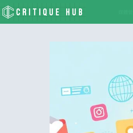
跳
至
媒體營
主
要
內
容