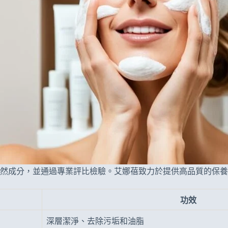
然成分，並通過專業評比檢驗。艾娜蓓致力於提供高品質的保養
功效
深層潔淨、去除污垢和油脂